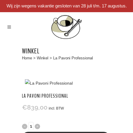
Wij zijn wegens vakantie gesloten van 28 juli t/m. 17 augustus.
WINKEL
Home
>
Winkel
>
La Pavoni Professional
LA PAVONI PROFESSIONAL
€
839,00
incl. BTW