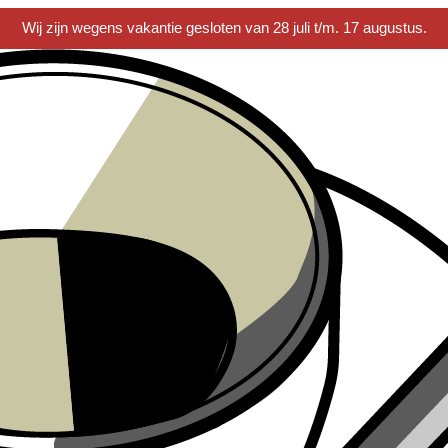
Wij zijn wegens vakantie gesloten van 28 juli t/m. 17 augustus.